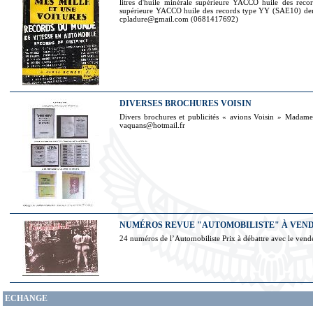
litres d'huile minérale supérieure YACCO huile des rec
supérieure YACCO huile des records type YY (SAE10) demi
cpladure@gmail.com (0681417692)
DIVERSES BROCHURES VOISIN
Divers brochures et publicités « avions Voisin » Madame
vaquans@hotmail.fr
NUMÉROS REVUE "AUTOMOBILISTE" À VEN
24 numéros de l’Automobiliste Prix à débattre avec le ve
ECHANGE