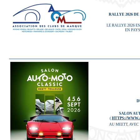
RALLYE 2026 D
LE RALLYE 2026 E
EN PAYS
D
SALON AUT
(
HTTPS://WWW
AU MEETT, AVEC