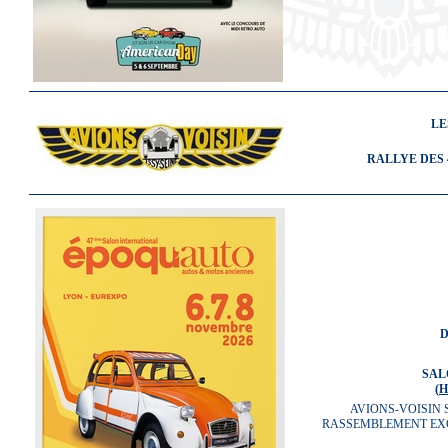
LE
RALLYE DES 
D
SAL
(
H
AVIONS-VOISIN 
RASSEMBLEMENT EXC