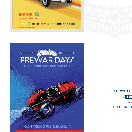
PREWAR DA
(
HTT
À 
AVEC UN S